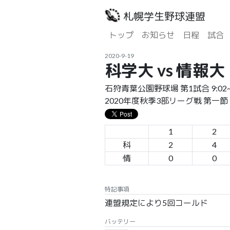
札幌学生野球連盟
トップ
お知らせ
日程
試合
2020-9-19
科学大 vs 情報大
石狩青葉公園野球場 第1試合 9:02~1
2020年度秋季3部リーグ戦 第一節
1
2
科
2
4
情
0
0
特記事項
連盟規定により5回コールド
バッテリー