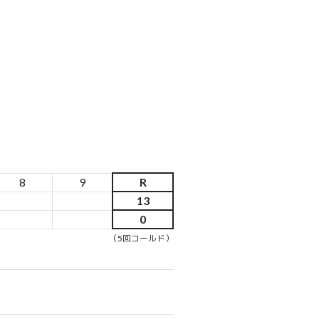
8
9
R
13
0
（5回コールド）