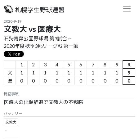
札幌学生野球連盟
2020-9-19
文教大 vs 医療大
石狩青葉公園野球場 第3試合 ~
2020年度秋季3部リーグ戦 第一節
1
2
3
4
5
6
7
8
9
R
文
1
1
1
1
1
1
1
1
1
9
医
0
0
0
0
0
0
0
0
0
0
特記事項
医療大の出場辞退で文教大の不戦勝
バッテリー
文教大
-