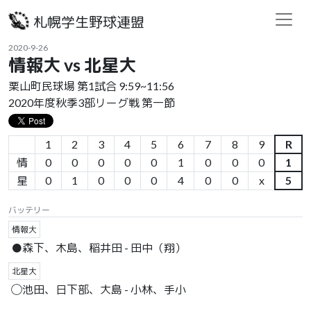
札幌学生野球連盟
2020-9-26
情報大 vs 北星大
栗山町民球場 第1試合 9:59~11:56
2020年度秋季3部リーグ戦 第一節
1
2
3
4
5
6
7
8
9
R
情
0
0
0
0
0
1
0
0
0
1
星
0
1
0
0
0
4
0
0
x
5
バッテリー
情報大
●森下、木島、稲井田 - 田中（翔）
北星大
◯池田、日下部、大島 - 小林、手小