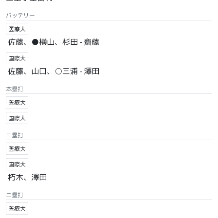
バッテリー
医療大
佐藤、●横山、杉田 - 齋藤
国際大
佐藤、山口、○三浦 - 澤田
本塁打
医療大
国際大
三塁打
医療大
国際大
朽木、澤田
二塁打
医療大