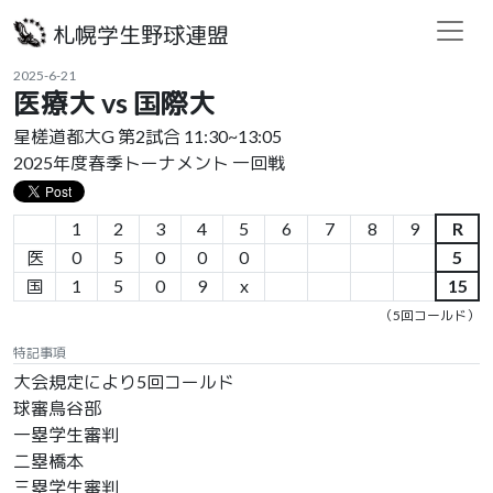
札幌学生野球連盟
2025-6-21
医療大 vs 国際大
星槎道都大G 第2試合 11:30~13:05
2025年度春季トーナメント 一回戦
1
2
3
4
5
6
7
8
9
R
医
0
5
0
0
0
5
国
1
5
0
9
x
15
（5回コールド）
特記事項
大会規定により5回コールド
球審鳥谷部
一塁学生審判
二塁橋本
三塁学生審判