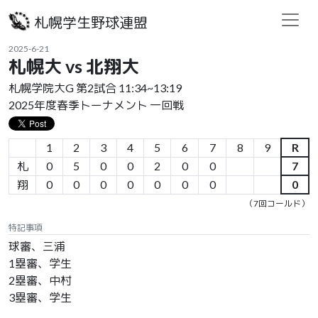
札幌学生野球連盟
2025-6-21
札幌大 vs 北翔大
札幌学院大G 第2試合 11:34~13:19
2025年度春季トーナメント 一回戦
1
2
3
4
5
6
7
8
9
R
札
0
5
0
0
2
0
0
7
翔
0
0
0
0
0
0
0
0
（7回コールド）
特記事項
球審、三浦
1塁審、学生
2塁審、中村
3塁審、学生