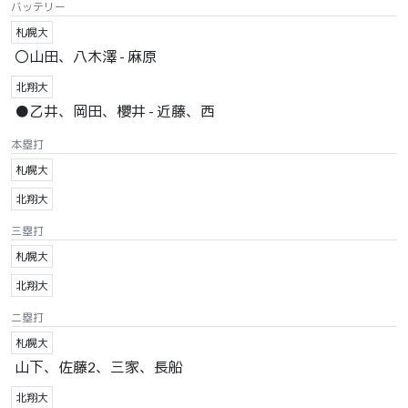
バッテリー
札幌大
〇山田、八木澤 - 麻原
北翔大
●乙井、岡田、櫻井 - 近藤、西
本塁打
札幌大
北翔大
三塁打
札幌大
北翔大
二塁打
札幌大
山下、佐藤2、三家、長船
北翔大