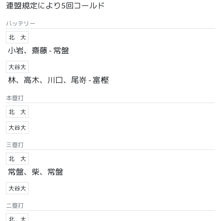
連盟規定により5回コールド
バッテリー
北 大
小岩、齋藤 - 常盤
大谷大
林、高木、川口、尾嵜 - 富樫
本塁打
北 大
大谷大
三塁打
北 大
常盤、柴、常盤
大谷大
二塁打
北 大