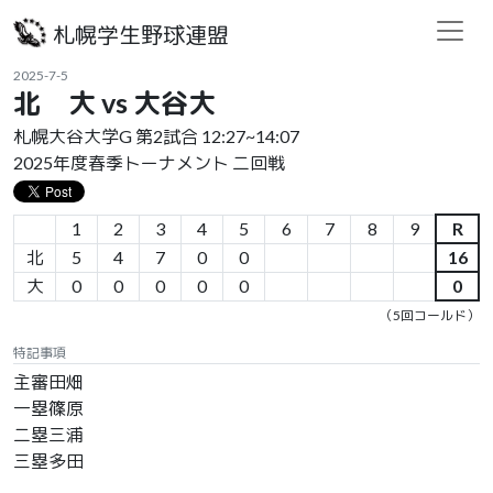
札幌学生野球連盟
2025-7-5
北 大 vs 大谷大
札幌大谷大学G 第2試合 12:27~14:07
2025年度春季トーナメント 二回戦
1
2
3
4
5
6
7
8
9
R
北
5
4
7
0
0
16
大
0
0
0
0
0
0
（5回コールド）
特記事項
主審田畑
一塁篠原
二塁三浦
三塁多田