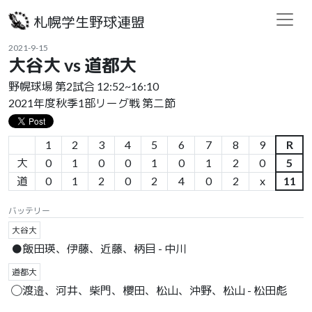
札幌学生野球連盟
2021-9-15
大谷大 vs 道都大
野幌球場 第2試合 12:52~16:10
2021年度秋季1部リーグ戦 第二節
1
2
3
4
5
6
7
8
9
R
大
0
1
0
0
1
0
1
2
0
5
道
0
1
2
0
2
4
0
2
x
11
バッテリー
大谷大
●飯田瑛、伊藤、近藤、柄目 - 中川
道都大
◯渡邉、河井、柴門、櫻田、松山、沖野、松山 - 松田彪