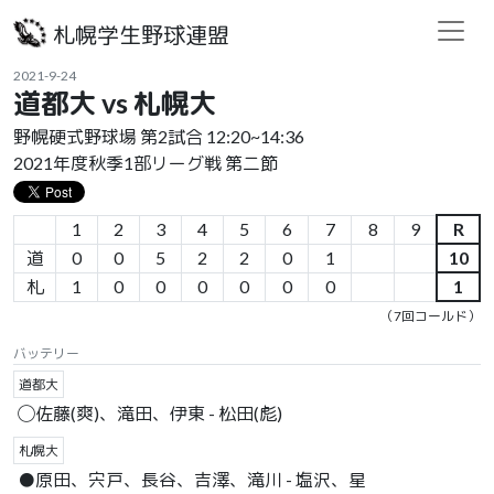
札幌学生野球連盟
2021-9-24
道都大 vs 札幌大
野幌硬式野球場 第2試合 12:20~14:36
2021年度秋季1部リーグ戦 第二節
1
2
3
4
5
6
7
8
9
R
道
0
0
5
2
2
0
1
10
札
1
0
0
0
0
0
0
1
（7回コールド）
バッテリー
道都大
◯佐藤(爽)、滝田、伊東 - 松田(彪)
札幌大
●原田、宍戸、長谷、吉澤、滝川 - 塩沢、星