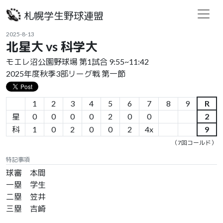
札幌学生野球連盟
2025-8-13
北星大 vs 科学大
モエレ沼公園野球場 第1試合 9:55~11:42
2025年度秋季3部リーグ戦 第一節
1
2
3
4
5
6
7
8
9
R
星
0
0
0
0
2
0
0
2
科
1
0
2
0
0
2
4x
9
（7回コールド）
特記事項
球審 本間
一塁 学生
二塁 笠井
三塁 吉崎