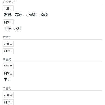
バッテリー
北星大
熊倉、越智、小武海 - 遠藤
科学大
山崎 - 水島
本塁打
北星大
科学大
三塁打
北星大
科学大
菊池
二塁打
北星大
科学大