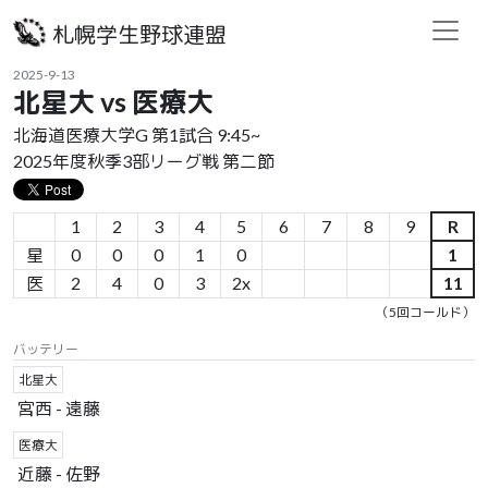
札幌学生野球連盟
2025-9-13
北星大 vs 医療大
北海道医療大学G 第1試合 9:45~
2025年度秋季3部リーグ戦 第二節
1
2
3
4
5
6
7
8
9
R
星
0
0
0
1
0
1
医
2
4
0
3
2x
11
（5回コールド）
バッテリー
北星大
宮西 - 遠藤
医療大
近藤 - 佐野