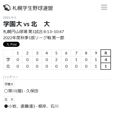
札幌学生野球連盟
2022-9-1
学園大 vs 北 大
札幌円山球場 第1試合 8:13~10:47
2022年度秋季1部リーグ戦 第一節
1
2
3
4
5
6
7
8
9
R
学
0
0
0
0
2
0
1
0
1
4
北
0
0
0
0
0
0
0
0
1
1
バッテリー
学園大
⚪️帯川(瑠) - 久保田
北 大
⚫️小岩、遠藤(彰) - 根岸、石川