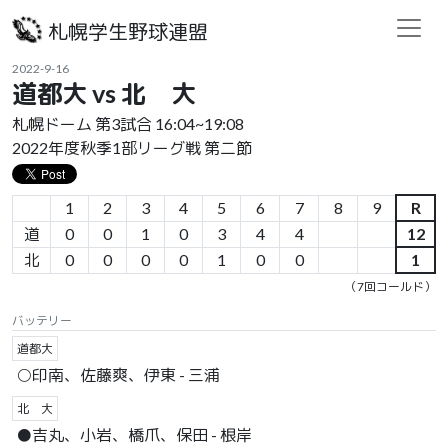
札幌学生野球連盟
2022-9-16
道都大 vs 北 大
札幌ドーム 第3試合 16:04~19:08
2022年度秋季1部リーグ戦 第二節
1
2
3
4
5
6
7
8
9
R
道
0
0
1
0
3
4
4
12
北
0
0
0
0
1
0
0
1
（7回コールド）
バッテリー
道都大
○印南、佐藤爽、伊東 - 三浦
北 大
●吉丸、小岩、橋爪、保田 - 根岸