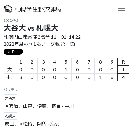
札幌学生野球連盟
2022-9-2
大谷大 vs 札幌大
札幌円山球場 第2試合 11：31~14:22
2022年度秋季1部リーグ戦 第一節
1
2
3
4
5
6
7
8
9
R
大
0
0
0
0
1
0
0
0
0
1
札
3
0
0
0
0
0
0
1
x
4
バッテリー
大谷大
⚫︎鳴澤、山森、伊藤、柄目 - 中川
札幌大
成田、⚪︎松崎、阿曽 - 塩沢