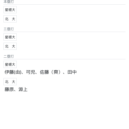
本塁打
星槎大
北 大
三塁打
星槎大
北 大
二塁打
星槎大
伊藤(由)、可児、佐藤（爽）、田中
北 大
藤原、淵上