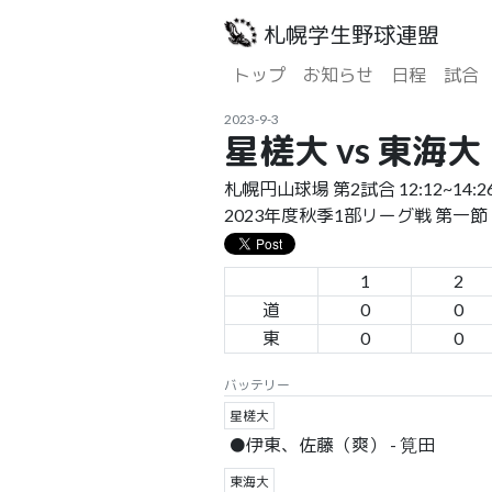
札幌学生野球連盟
トップ
お知らせ
日程
試合
2023-9-3
星槎大 vs 東海大
札幌円山球場 第2試合 12:12~14:2
2023年度秋季1部リーグ戦 第一節
1
2
道
0
0
東
0
0
バッテリー
星槎大
●伊東、佐藤（爽） - 筧田
東海大