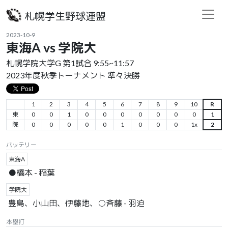
札幌学生野球連盟
2023-10-9
東海A vs 学院大
札幌学院大学G 第1試合 9:55~11:57
2023年度秋季トーナメント 準々決勝
1
2
3
4
5
6
7
8
9
10
R
東
0
0
1
0
0
0
0
0
0
0
1
院
0
0
0
0
0
1
0
0
0
1x
2
バッテリー
東海A
●橋本 - 稲葉
学院大
豊島、小山田、伊藤地、○斉藤 - 羽迫
本塁打