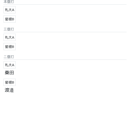
本塁打
札大A
星槎B
三塁打
札大A
星槎B
二塁打
札大A
桑田
星槎B
渡邉