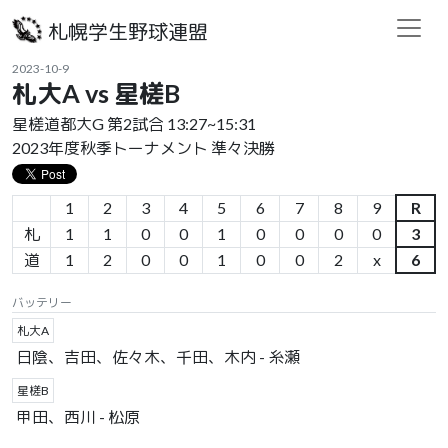
札幌学生野球連盟
2023-10-9
札大A vs 星槎B
星槎道都大G 第2試合 13:27~15:31
2023年度秋季トーナメント 準々決勝
1
2
3
4
5
6
7
8
9
R
札
1
1
0
0
1
0
0
0
0
3
道
1
2
0
0
1
0
0
2
x
6
バッテリー
札大A
日陰、吉田、佐々木、千田、木内 - 糸瀬
星槎B
甲田、西川 - 松原