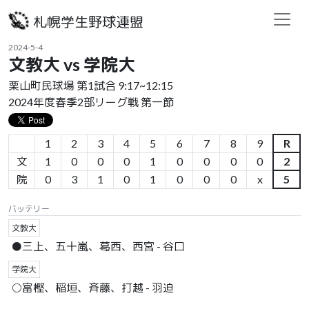
札幌学生野球連盟
2024-5-4
文教大 vs 学院大
栗山町民球場 第1試合 9:17~12:15
2024年度春季2部リーグ戦 第一節
1
2
3
4
5
6
7
8
9
R
文
1
0
0
0
1
0
0
0
0
2
院
0
3
1
0
1
0
0
0
x
5
バッテリー
文教大
●三上、五十嵐、葛西、西宮 - 谷口
学院大
○富樫、稲垣、斉藤、打越 - 羽迫