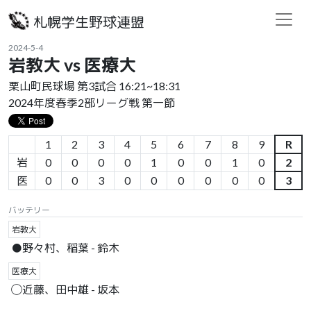
札幌学生野球連盟
2024-5-4
岩教大 vs 医療大
栗山町民球場 第3試合 16:21~18:31
2024年度春季2部リーグ戦 第一節
1
2
3
4
5
6
7
8
9
R
岩
0
0
0
0
1
0
0
1
0
2
医
0
0
3
0
0
0
0
0
0
3
バッテリー
岩教大
●野々村、稲葉 - 鈴木
医療大
◯近藤、田中雄 - 坂本