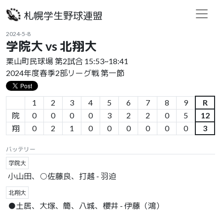
札幌学生野球連盟
2024-5-8
学院大 vs 北翔大
栗山町民球場 第2試合 15:53~18:41
2024年度春季2部リーグ戦 第一節
1
2
3
4
5
6
7
8
9
R
院
0
0
0
0
3
2
2
0
5
12
翔
0
2
1
0
0
0
0
0
0
3
バッテリー
学院大
小山田、○佐藤良、打越 - 羽迫
北翔大
●土居、大塚、簡、八城、櫻井 - 伊藤（鴻）