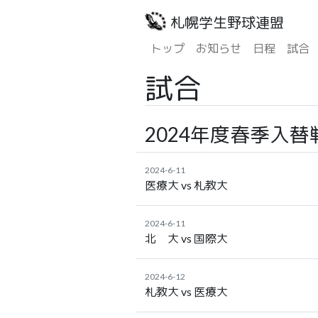
札幌学生野球連盟
トップ
お知らせ
日程
試合
試合
2024年度春季入替
2024-6-11
医療大 vs 札教大
2024-6-11
北 大 vs 国際大
2024-6-12
札教大 vs 医療大