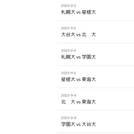
2023-9-2
札幌大 vs 星槎大
2023-9-2
大谷大 vs 北 大
2023-9-3
札幌大 vs 学園大
2023-9-3
星槎大 vs 東海大
2023-9-4
北 大 vs 東海大
2023-9-4
学園大 vs 大谷大