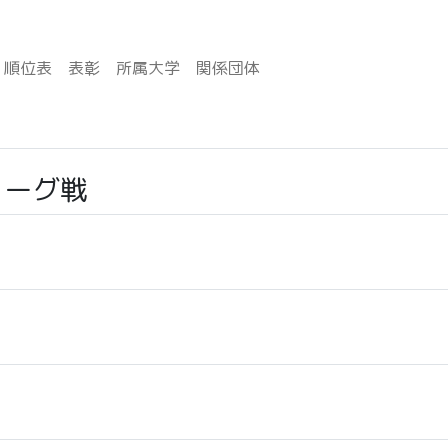
順位表
表彰
所属大学
関係団体
リーグ戦